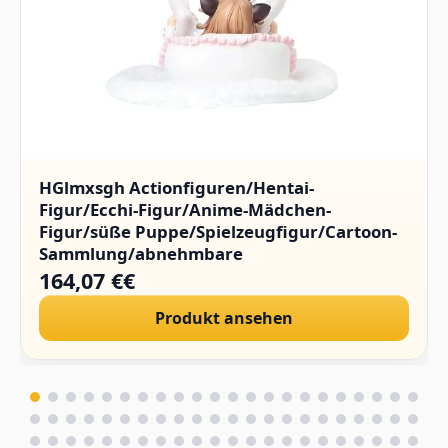
HGlmxsgh Actionfiguren/Hentai-
Figur/Ecchi-Figur/Anime-Mädchen-
Figur/süße Puppe/Spielzeugfigur/Cartoon-
Sammlung/abnehmbare
Kleidung/Sammlerstücke/PVC/1/4.(Hard
164,07 €€
Chest)
Produkt ansehen