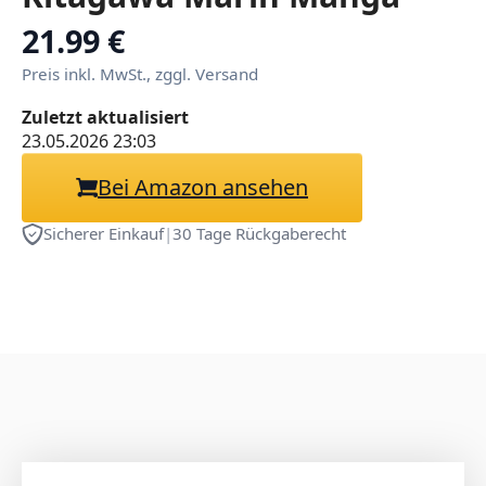
Badeanzug Figur Modell
21.99 €
Statue PVC Skulptur
Preis inkl. MwSt., zggl. Versand
Sammlerstück Desktop
Zuletzt aktualisiert
Ornamente Figurine 16cm
23.05.2026 23:03
Bei Amazon ansehen
Sicherer Einkauf
|
30 Tage Rückgaberecht