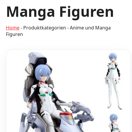
Manga Figuren
Home
-
Produktkategorien
-
Anime und Manga
Figuren