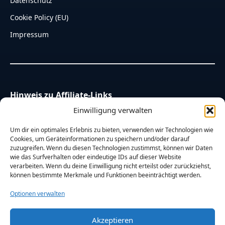
Datenschutz
Cookie Policy (EU)
Impressum
Hinweis zu Affiliate-Links
Einige Links auf dieser Website sind Affiliate-Links.
Einwilligung verwalten
Das bedeutet, dass wir eine kleine Provision erhalten,
wenn du über diese Links einkaufst – für dich ändert
Um dir ein optimales Erlebnis zu bieten, verwenden wir Technologien wie
sich am Preis nichts. Du unterstützt damit unsere
Cookies, um Geräteinformationen zu speichern und/oder darauf
zuzugreifen. Wenn du diesen Technologien zustimmst, können wir Daten
Arbeit. Vielen Dank dafür!
wie das Surfverhalten oder eindeutige IDs auf dieser Website
verarbeiten. Wenn du deine Einwilligung nicht erteilst oder zurückziehst,
können bestimmte Merkmale und Funktionen beeinträchtigt werden.
Optionen verwalten
Akzeptieren