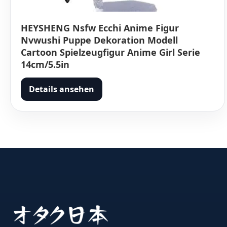
HEYSHENG Nsfw Ecchi Anime Figur
Nvwushi Puppe Dekoration Modell
Cartoon Spielzeugfigur Anime Girl Serie
14cm/5.5in
Details ansehen