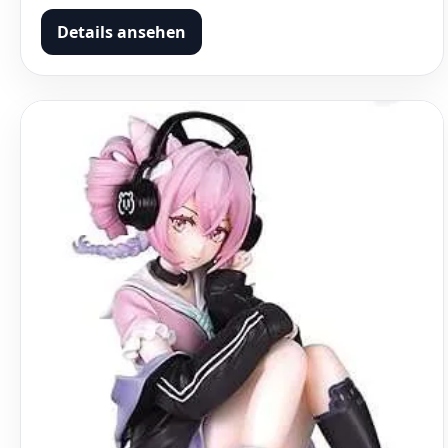
Details ansehen