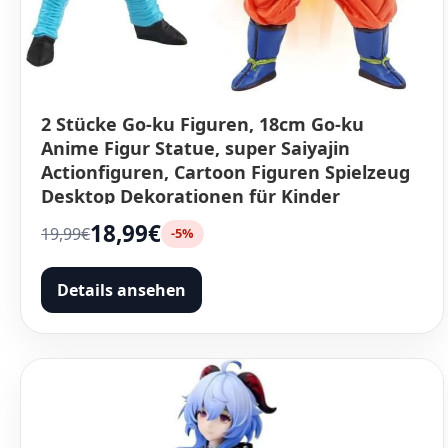
2 Stücke Go-ku Figuren, 18cm Go-ku
Anime Figur Statue, super Saiyajin
Actionfiguren, Cartoon Figuren Spielzeug
Desktop Dekorationen für Kinder
Geburtstag Geschenk
18,99€
19,99€
-5%
Details ansehen