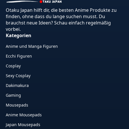
Otaku Japan hilft dir, die besten Anime Produkte zu
finden, ohne dass du lange suchen musst. Du
brauchst neue Ideen? Schau einfach regelmäßig
vorbei.
Kategorien
Anime und Manga Figuren
Ecchi Figuren
Cosplay
Sexy Cosplay
Dakimakura
Gaming
Mousepads
Anime Mousepads
Japan Mousepads