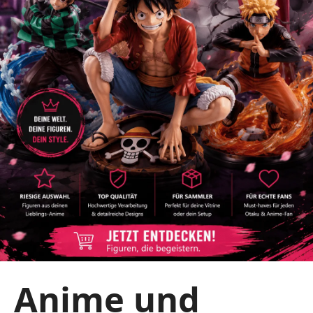
Anime und