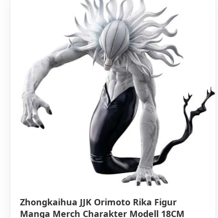
Zhongkaihua JJK Orimoto Rika Figur
Manga Merch Charakter Modell 18CM