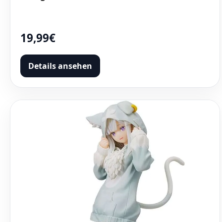
19,99€
Details ansehen