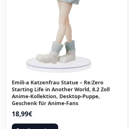
Emili-a Katzenfrau Statue – Re:Zero
Starting Life in Another World, 8.2 Zoll
Anime-Kollektion, Desktop-Puppe,
Geschenk für Anime-Fans
18,99€