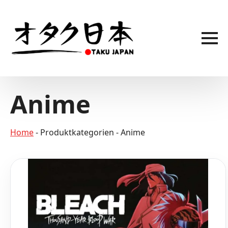
Skip
to
main
content
Anime
Home
-
Produktkategorien
-
Anime