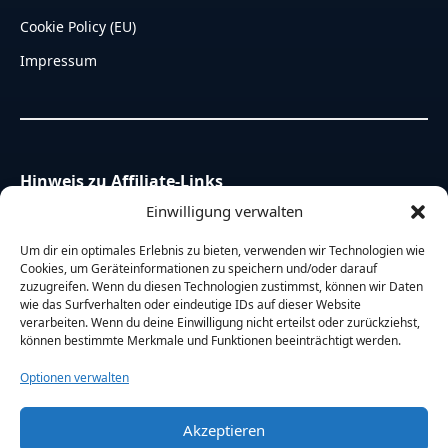
Cookie Policy (EU)
Impressum
Hinweis zu Affiliate-Links
Einige Links auf dieser Website sind Affiliate-Links.
Einwilligung verwalten
Das bedeutet, dass wir eine kleine Provision erhalten,
wenn du über diese Links einkaufst – für dich ändert
Um dir ein optimales Erlebnis zu bieten, verwenden wir Technologien wie
sich am Preis nichts. Du unterstützt damit unsere
Cookies, um Geräteinformationen zu speichern und/oder darauf
zuzugreifen. Wenn du diesen Technologien zustimmst, können wir Daten
Arbeit. Vielen Dank dafür!
wie das Surfverhalten oder eindeutige IDs auf dieser Website
verarbeiten. Wenn du deine Einwilligung nicht erteilst oder zurückziehst,
können bestimmte Merkmale und Funktionen beeinträchtigt werden.
Optionen verwalten
Akzeptieren