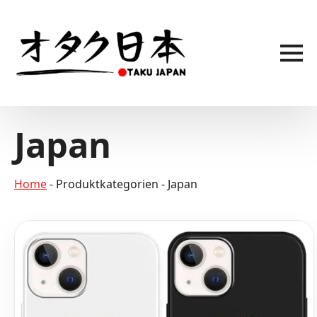
Skip
to
main
content
Japan
Home
-
Produktkategorien
-
Japan