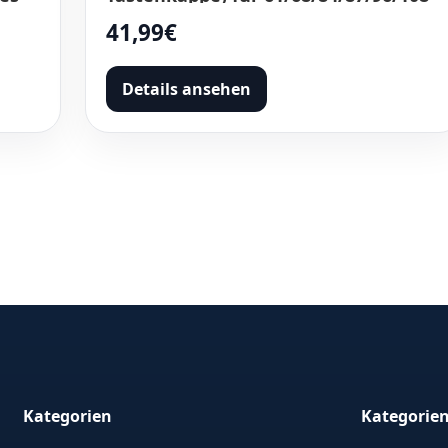
Cherry MX Switches ANSI/ISO-Layout
41,99€
e
Mechanische Tastaturen
Details ansehen
Kategorien
Kategorie