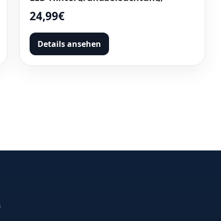
gemischtes Licht, kompakt (68 Black-
24,99€
Blue)
Details ansehen
n