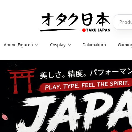
Skip
to
Produkt
main
content
Anime Figuren
Cosplay
Dakimakura
Gamin