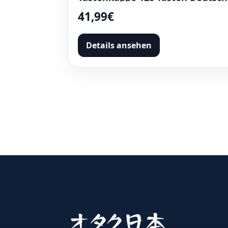
Tastenkappen für 61/87/104/108
41,99€
Cherry MX Switches mechanisch
Tastaturen
Details ansehen