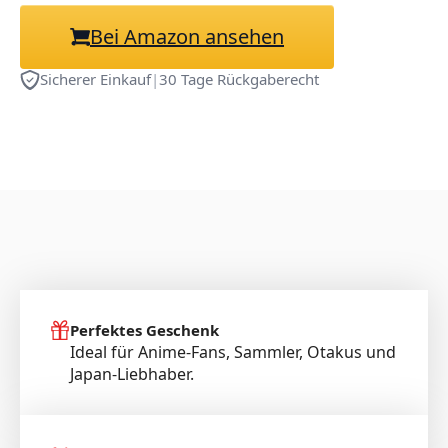
Aufkleber für Jugendliche
Bei Amazon ansehen
Kinder
Sicherer Einkauf
|
30 Tage Rückgaberecht
Perfektes Geschenk
Ideal für Anime-Fans, Sammler, Otakus und
Japan-Liebhaber.