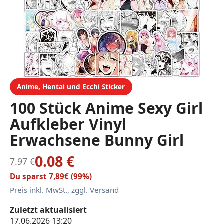
Anime, Hentai und Ecchi Sticker
100 Stück Anime Sexy Girl
Aufkleber Vinyl
Erwachsene Bunny Girl
Stickers,Laptop
0.08 €
7.97 €
Wasserflasche Fahrrad
Du sparst 7,89€ (99%)
Skateboard Motorrad
Preis inkl. MwSt., zggl. Versand
Gitarre Computer
Zuletzt aktualisiert
Wasserdicht Ästhetisch
17.06.2026 13:20