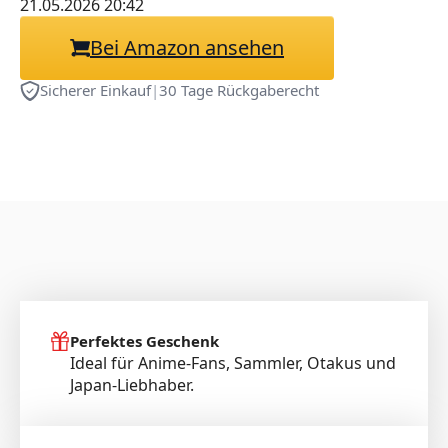
Dünn- 01
21.05.2026 20:42
Bei Amazon ansehen
Sicherer Einkauf
|
30 Tage Rückgaberecht
Perfektes Geschenk
Ideal für Anime-Fans, Sammler, Otakus und
Japan-Liebhaber.