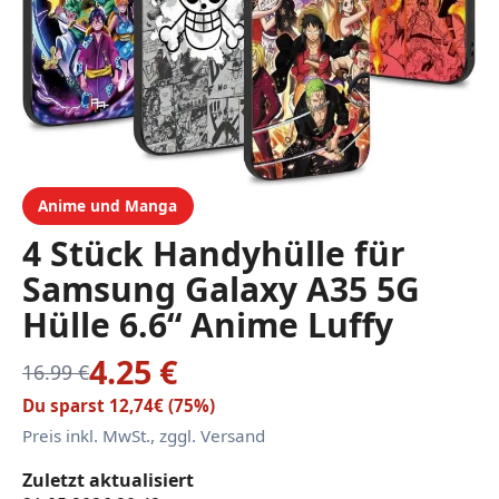
Anime und Manga
4 Stück Handyhülle für
Samsung Galaxy A35 5G
Hülle 6.6“ Anime Luffy
Zoro Gear 5 Sun God Nika
4.25 €
16.99 €
Manga Muster Design Case
Du sparst 12,74€ (75%)
Kameraschutz Schutzhülle
Preis inkl. MwSt., zggl. Versand
TPU Silikon Weich Ultra
Zuletzt aktualisiert