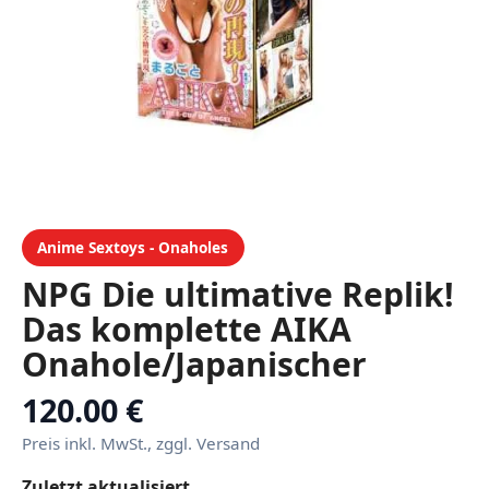
Anime Sextoys - Onaholes
NPG Die ultimative Replik!
Das komplette AIKA
Onahole/Japanischer
Masturbator 1
120.00 €
Preis inkl. MwSt., zggl. Versand
Zuletzt aktualisiert