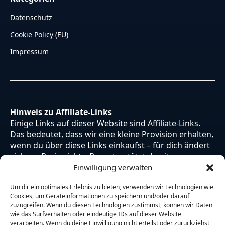
Datenschutz
Cookie Policy (EU)
Impressum
Hinweis zu Affiliate-Links
Einige Links auf dieser Website sind Affiliate-Links.
Das bedeutet, dass wir eine kleine Provision erhalten,
wenn du über diese Links einkaufst – für dich ändert
sich am Preis nichts. Du unterstützt damit unsere
Arbeit. Vielen Dank dafür!
Einwilligung verwalten
Um dir ein optimales Erlebnis zu bieten, verwenden wir Technologien wie
Cookies, um Geräteinformationen zu speichern und/oder darauf
zuzugreifen. Wenn du diesen Technologien zustimmst, können wir Daten
wie das Surfverhalten oder eindeutige IDs auf dieser Website
verarbeiten. Wenn du deine Einwilligung nicht erteilst oder zurückziehst,