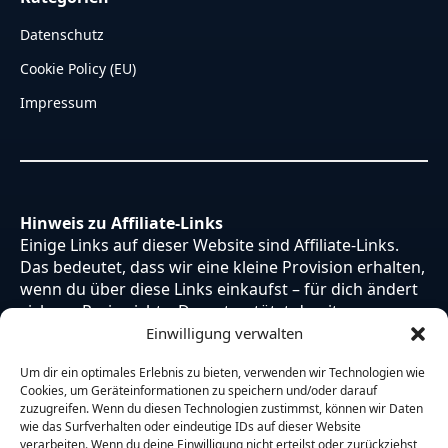
Datenschutz
Cookie Policy (EU)
Impressum
Hinweis zu Affiliate-Links
Einige Links auf dieser Website sind Affiliate-Links.
Das bedeutet, dass wir eine kleine Provision erhalten,
wenn du über diese Links einkaufst – für dich ändert
sich am Preis nichts. Du unterstützt damit unsere
Arbeit. Vielen Dank dafür!
Einwilligung verwalten
Um dir ein optimales Erlebnis zu bieten, verwenden wir Technologien wie
Cookies, um Geräteinformationen zu speichern und/oder darauf
zuzugreifen. Wenn du diesen Technologien zustimmst, können wir Daten
wie das Surfverhalten oder eindeutige IDs auf dieser Website
verarbeiten. Wenn du deine Einwilligung nicht erteilst oder zurückziehst,