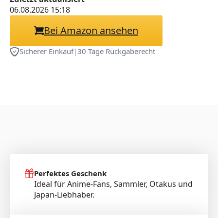
weiterentwickeltes
06.08.2026 15:18
Material Deltoro Skin 2]
Bei Amazon ansehen
Onahole/Japanischer
Masturbator
Sicherer Einkauf
|
30 Tage Rückgaberecht
Perfektes Geschenk
Ideal für Anime-Fans, Sammler, Otakus und
Japan-Liebhaber.