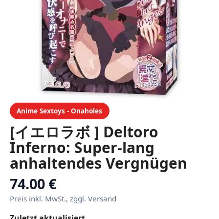
Anime Sextoys - Onaholes
[イエロラボ ] Deltoro
Inferno: Super-lang
anhaltendes Vergnügen
Tawara-Shimeku
74.00 €
Meisterwerk Devil
Preis inkl. MwSt., zggl. Versand
[Purpurrote
Zuletzt aktualisiert