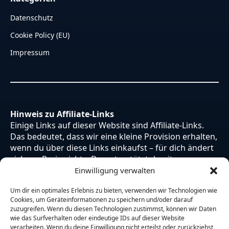
Datenschutz
Cookie Policy (EU)
Impressum
Hinweis zu Affiliate-Links
Einige Links auf dieser Website sind Affiliate-Links.
Das bedeutet, dass wir eine kleine Provision erhalten,
wenn du über diese Links einkaufst – für dich ändert
sich am Preis nichts. Du unterstützt damit unsere
Arbeit. Vielen Dank dafür!
Einwilligung verwalten
Um dir ein optimales Erlebnis zu bieten, verwenden wir Technologien wie
Cookies, um Geräteinformationen zu speichern und/oder darauf
zuzugreifen. Wenn du diesen Technologien zustimmst, können wir Daten
wie das Surfverhalten oder eindeutige IDs auf dieser Website
verarbeiten. Wenn du deine Einwilligung nicht erteilst oder zurückziehst,