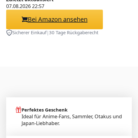
Deltoro Skin 2]
07.08.2026 22:57
Onahole/Japanischer
Bei Amazon ansehen
Masturbator
Sicherer Einkauf
|
30 Tage Rückgaberecht
Perfektes Geschenk
Ideal für Anime-Fans, Sammler, Otakus und
Japan-Liebhaber.