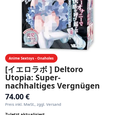
Anime Sextoys - Onaholes
[イエロラボ ] Deltoro
Utopia: Super-
nachhaltiges Vergnügen
Kazunoko Meisterwerk
74.00 €
Angel Ariel [
Preis inkl. MwSt., zggl. Versand
Materialentwicklung
Zuletzt aktualisiert