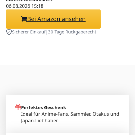
Masturbation Gewicht ]
06.08.2026 15:18
Onahole/Japanischer
Bei Amazon ansehen
Masturbator
Sicherer Einkauf
|
30 Tage Rückgaberecht
Perfektes Geschenk
Ideal für Anime-Fans, Sammler, Otakus und
Japan-Liebhaber.