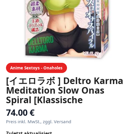
Anime Sextoys - Onaholes
[イエロラボ ] Deltro Karma
Meditation Slow Onas
Spiral [Klassische
Spiralstruktur × Ultra-
74.00 €
flexibles Material speziell
Preis inkl. MwSt., zggl. Versand
für langsame
Zuletzt aktualisiert