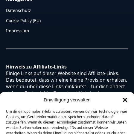
Datenschutz
Cookie Policy (EU)
Impressum
Hinweis zu Affiliate-Links
Einige Links auf dieser Website sind Affiliate-Links.
Das bedeutet, dass wir eine kleine Provision erhalten,
wenn du über diese Links einkaufst – für dich ändert
sich am Preis nichts. Du unterstützt damit unsere
Arbeit. Vielen Dank dafür!
Einwilligung verwalten
Um dir ein optimales Erlebnis zu bieten, verwenden wir Technologien wie
Cookies, um Geräteinformationen zu speichern und/oder darauf
zuzugreifen. Wenn du diesen Technologien zustimmst, können wir Daten
wie das Surfverhalten oder eindeutige IDs auf dieser Website
verarbeiten. Wenn du deine Einwilligung nicht erteilst oder zurückziehst,