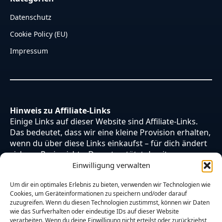
Datenschutz
Cookie Policy (EU)
Impressum
Hinweis zu Affiliate-Links
Einige Links auf dieser Website sind Affiliate-Links.
Das bedeutet, dass wir eine kleine Provision erhalten,
wenn du über diese Links einkaufst – für dich ändert
sich am Preis nichts. Du unterstützt damit unsere
Arbeit. Vielen Dank dafür!
Einwilligung verwalten
Um dir ein optimales Erlebnis zu bieten, verwenden wir Technologien wie
Cookies, um Geräteinformationen zu speichern und/oder darauf
zuzugreifen. Wenn du diesen Technologien zustimmst, können wir Daten
wie das Surfverhalten oder eindeutige IDs auf dieser Website
verarbeiten. Wenn du deine Einwilligung nicht erteilst oder zurückziehst,