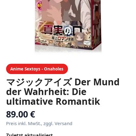
Anime Sextoys - Onaholes
マジックアイズ Der Mund
der Wahrheit: Die
ultimative Romantik
Onahole/Japanischer
89.00 €
Masturbator
Preis inkl. MwSt., zggl. Versand
Zuletzt aktualisiert