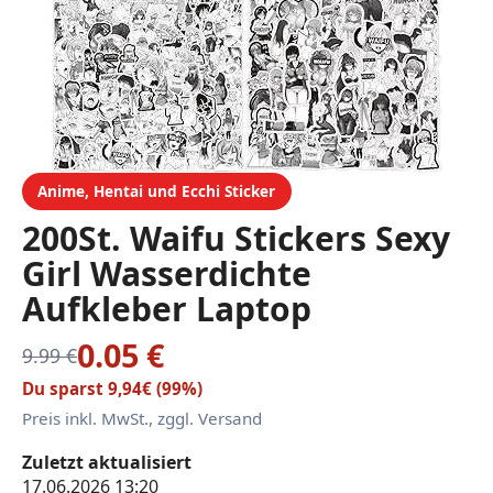
Anime, Hentai und Ecchi Sticker
200St. Waifu Stickers Sexy
Girl Wasserdichte
Aufkleber Laptop
Reisetasche Auto
0.05 €
9.99 €
Skateboard Motorrad
Du sparst 9,94€ (99%)
Fahrrad Gepäck Gitarre
Preis inkl. MwSt., zggl. Versand
Fahrrad（Mehrfarbig,
Zuletzt aktualisiert
Schwarz und Weiss）
17.06.2026 13:20