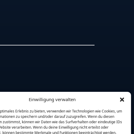
Einwilligung verwalten
optimales Erlebnis zu bieten, verwenden wir Technologien wie Cookies, um
mationen zu speichern und/oder darauf zuzugreifen. Wenn du diesen
n zustimmst, können wir Daten wie das Surfverhalten oder eindeutige IDs
ebsite verarbeiten. Wenn du deine Einwilligung nicht erteilst oder
t, können bestimmte Merkmale und Funktionen beeinträchtigt werden.