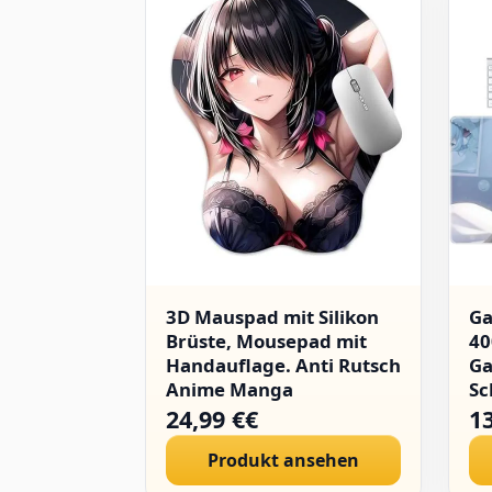
3D Mauspad mit Silikon
Ga
Brüste, Mousepad mit
40
Handauflage. Anti Rutsch
Ga
Anime Manga
Sc
ergonomisches Maus Pad
Ma
24,99 €€
1
Handgelenkauflage für
Co
Produkt ansehen
Büro Spiel (Tokisak)
Gi