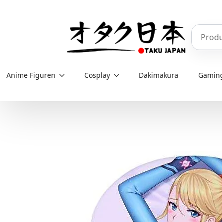
Skip
to
Produkt
main
content
Anime Figuren
Cosplay
Dakimakura
Gamin