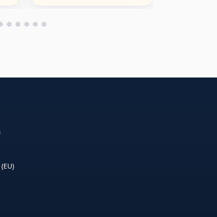
Gamer Teenager
Kunststoff
n
 (EU)