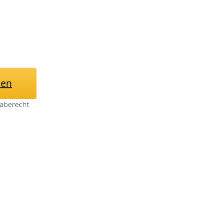
lenkschutzmatte
hen
aberecht