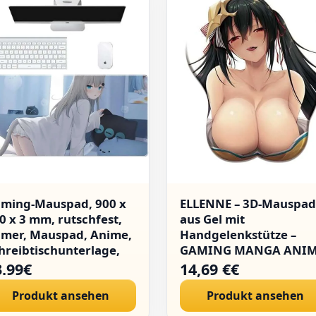
ming-Mauspad, 900 x
ELLENNE – 3D-Mauspad
0 x 3 mm, rutschfest,
aus Gel mit
mer, Mauspad, Anime,
Handgelenkstütze –
hreibtischunterlage,
GAMING MANGA ANI
usunterlage,
JAPAN (Zeichnung 05)
3.99€
14,69 €€
mputer-Matte, Comic
Produkt ansehen
Produkt ansehen
rl Mouse Pad