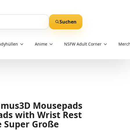
Suchen
dyhüllen
Anime
NSFW Adult Corner
Merch
Samus3D Mousepads
ds with Wrist Rest
e Super Große