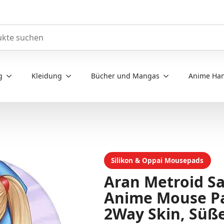
e durchsuchen
g
Kleidung
Bücher und Mangas
Anime Han
Silikon & Oppai Mousepads
Aran Metroid 
Anime Mouse Pa
2Way Skin, Süß