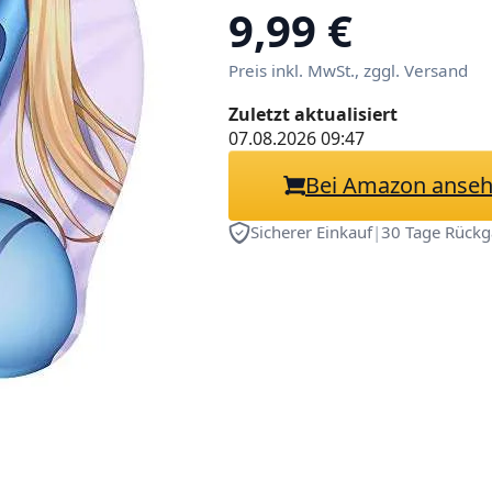
Silikon-Handge
9,99 €
(Aran 1)
Preis inkl. MwSt., zggl. Versand
Zuletzt aktualisiert
07.08.2026 09:47
Bei Amazon anse
Sicherer Einkauf
|
30 Tage Rückg