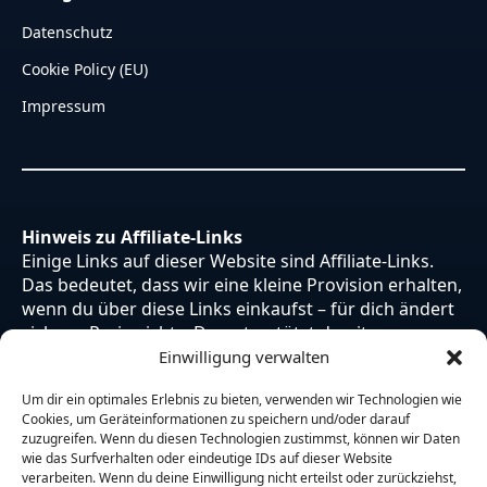
Datenschutz
Cookie Policy (EU)
Impressum
Hinweis zu Affiliate-Links
Einige Links auf dieser Website sind Affiliate-Links.
Das bedeutet, dass wir eine kleine Provision erhalten,
wenn du über diese Links einkaufst – für dich ändert
sich am Preis nichts. Du unterstützt damit unsere
Arbeit. Vielen Dank dafür!
Einwilligung verwalten
Um dir ein optimales Erlebnis zu bieten, verwenden wir Technologien wie
Cookies, um Geräteinformationen zu speichern und/oder darauf
zuzugreifen. Wenn du diesen Technologien zustimmst, können wir Daten
wie das Surfverhalten oder eindeutige IDs auf dieser Website
verarbeiten. Wenn du deine Einwilligung nicht erteilst oder zurückziehst,