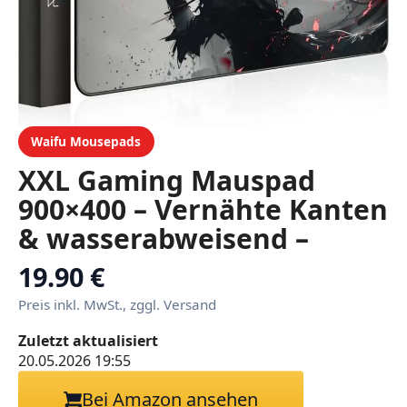
Waifu Mousepads
XXL Gaming Mauspad
900×400 – Vernähte Kanten
& wasserabweisend –
Anime Mousepad für
19.90 €
Gamer & Büro – großes
Preis inkl. MwSt., zggl. Versand
Maus Pad &
Zuletzt aktualisiert
Schreibtischunterlage –
20.05.2026 19:55
Mouse Mat Setup & PC
Bei Amazon ansehen