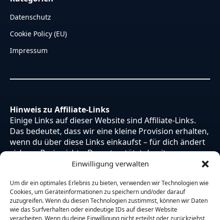
Datenschutz
Cookie Policy (EU)
Impressum
Hinweis zu Affiliate-Links
Einige Links auf dieser Website sind Affiliate-Links.
Das bedeutet, dass wir eine kleine Provision erhalten,
wenn du über diese Links einkaufst – für dich ändert
sich am Preis nichts. Du unterstützt damit unsere
Arbeit. Vielen Dank dafür!
Einwilligung verwalten
Um dir ein optimales Erlebnis zu bieten, verwenden wir Technologien wie
Cookies, um Geräteinformationen zu speichern und/oder darauf
zuzugreifen. Wenn du diesen Technologien zustimmst, können wir Daten
wie das Surfverhalten oder eindeutige IDs auf dieser Website
verarbeiten. Wenn du deine Einwilligung nicht erteilst oder zurückziehst,