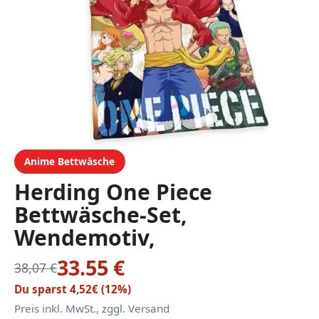
Anime Bettwäsche
Herding One Piece
Bettwäsche-Set,
Wendemotiv,
Kopfkissenbezug 80 x 80
33.55 €
38,07 €
cm, Bettbezug ca. 135 x
Du sparst 4,52€ (12%)
200 cm,
Preis inkl. MwSt., zggl. Versand