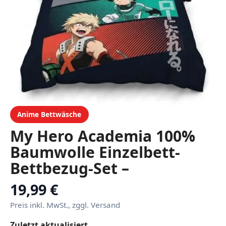
Anime Bettwäsche
My Hero Academia 100%
Baumwolle Einzelbett-
Bettbezug-Set –
Bettwäsche Enthält
19,99 €
Kissenbezug 50 x 70 cm
Preis inkl. MwSt., zggl. Versand
Zuletzt aktualisiert