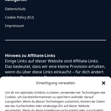
Datenschutz
Cookie Policy (EU)
Impressum
Hinweis zu Affiliate-Links
Einige Links auf dieser Website sind Affiliate-Links.
Das bedeutet, dass wir eine kleine Provision erhalten,
wenn du über diese Links einkaufst – für dich ändert
sich am Preis nichts. Du unterstützt damit unsere
Arbeit. Vielen Dank dafür!
Einwilligung verwalten
Um dir ein optimales Erlebnis zu bieten, verwenden wir Technologien wie
Cookies, um Geräteinformationen zu speichern und/oder darauf
zuzugreifen. Wenn du diesen Technologien zustimmst, können wir Daten
wie das Surfverhalten oder eindeutige IDs auf dieser Website
verarbeiten. Wenn du deine Einwilligung nicht erteilst oder zurückziehst,