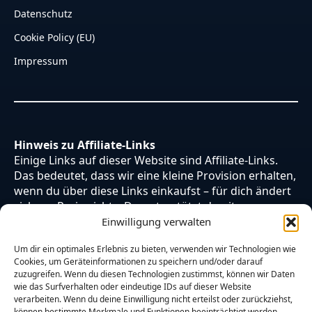
Datenschutz
Cookie Policy (EU)
Impressum
Hinweis zu Affiliate-Links
Einige Links auf dieser Website sind Affiliate-Links.
Das bedeutet, dass wir eine kleine Provision erhalten,
wenn du über diese Links einkaufst – für dich ändert
sich am Preis nichts. Du unterstützt damit unsere
Arbeit. Vielen Dank dafür!
Einwilligung verwalten
Um dir ein optimales Erlebnis zu bieten, verwenden wir Technologien wie
Cookies, um Geräteinformationen zu speichern und/oder darauf
zuzugreifen. Wenn du diesen Technologien zustimmst, können wir Daten
wie das Surfverhalten oder eindeutige IDs auf dieser Website
verarbeiten. Wenn du deine Einwilligung nicht erteilst oder zurückziehst,
können bestimmte Merkmale und Funktionen beeinträchtigt werden.