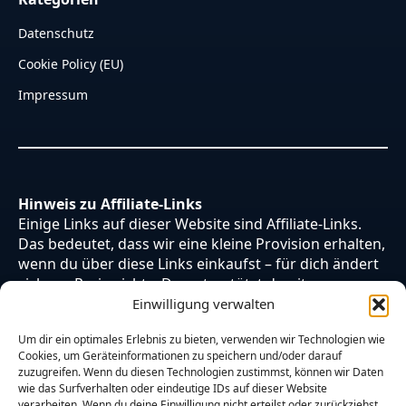
Datenschutz
Cookie Policy (EU)
Impressum
Hinweis zu Affiliate-Links
Einige Links auf dieser Website sind Affiliate-Links.
Das bedeutet, dass wir eine kleine Provision erhalten,
wenn du über diese Links einkaufst – für dich ändert
sich am Preis nichts. Du unterstützt damit unsere
Arbeit. Vielen Dank dafür!
Einwilligung verwalten
Um dir ein optimales Erlebnis zu bieten, verwenden wir Technologien wie
Cookies, um Geräteinformationen zu speichern und/oder darauf
zuzugreifen. Wenn du diesen Technologien zustimmst, können wir Daten
wie das Surfverhalten oder eindeutige IDs auf dieser Website
verarbeiten. Wenn du deine Einwilligung nicht erteilst oder zurückziehst,