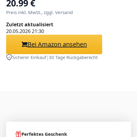
20.99 €
ergonomisches Maus Pad
Preis inkl. MwSt., zggl. Versand
Handgelenkauflage für
Zuletzt aktualisiert
Büro Spiel,2B
20.05.2026 21:30
Bei Amazon ansehen
Sicherer Einkauf
|
30 Tage Rückgaberecht
Perfektes Geschenk