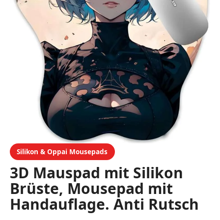
Silikon & Oppai Mousepads
3D Mauspad mit Silikon
Brüste, Mousepad mit
Handauflage. Anti Rutsch
Anime Manga