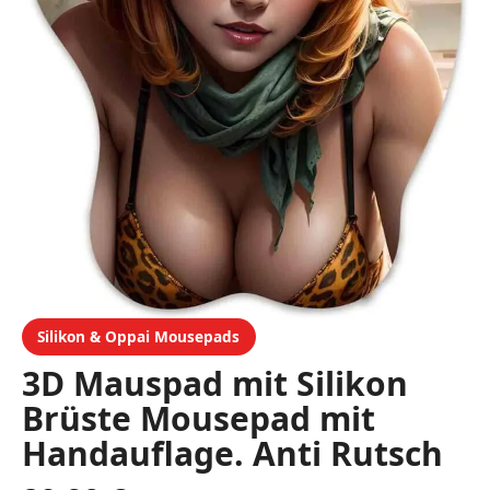
Silikon & Oppai Mousepads
3D Mauspad mit Silikon
Brüste Mousepad mit
Handauflage. Anti Rutsch
Anime Manga Maus Pad