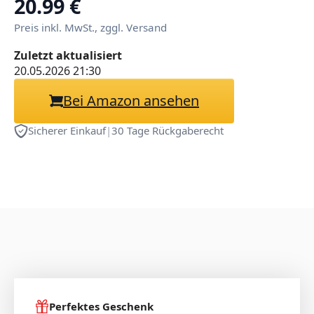
20.99 €
Handgelenkauflage für
Preis inkl. MwSt., zggl. Versand
Büro (Daphn 1)
Zuletzt aktualisiert
20.05.2026 21:30
Bei Amazon ansehen
Sicherer Einkauf
|
30 Tage Rückgaberecht
Perfektes Geschenk