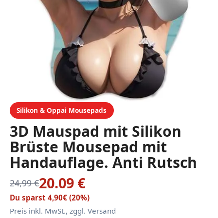
Silikon & Oppai Mousepads
3D Mauspad mit Silikon
Brüste Mousepad mit
Handauflage. Anti Rutsch
Anime Manga Maus Pad
20.09 €
24,99 €
Handgelenkauflage für
Du sparst 4,90€ (20%)
Büro Spiel（Kasumi）
Preis inkl. MwSt., zggl. Versand