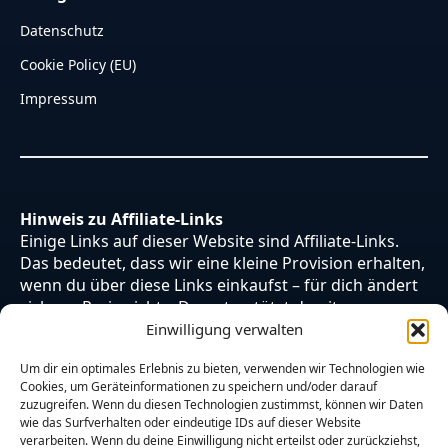
Datenschutz
Cookie Policy (EU)
Impressum
Hinweis zu Affiliate-Links
Einige Links auf dieser Website sind Affiliate-Links.
Das bedeutet, dass wir eine kleine Provision erhalten,
wenn du über diese Links einkaufst – für dich ändert
sich am Preis nichts. Du unterstützt damit unsere
Arbeit. Vielen Dank dafür!
Einwilligung verwalten
Um dir ein optimales Erlebnis zu bieten, verwenden wir Technologien wie
Cookies, um Geräteinformationen zu speichern und/oder darauf
zuzugreifen. Wenn du diesen Technologien zustimmst, können wir Daten
wie das Surfverhalten oder eindeutige IDs auf dieser Website
verarbeiten. Wenn du deine Einwilligung nicht erteilst oder zurückziehst,