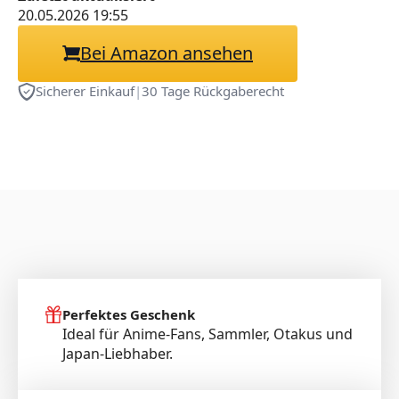
Laptop, Computer,
20.05.2026 19:55
Heimbüro, Geschenk, 40,1
Bei Amazon ansehen
x 74,9 cm
Sicherer Einkauf
|
30 Tage Rückgaberecht
Perfektes Geschenk
Ideal für Anime-Fans, Sammler, Otakus und
Japan-Liebhaber.