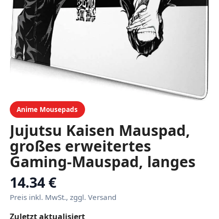
Anime Mousepads
Jujutsu Kaisen Mauspad,
großes erweitertes
Gaming-Mauspad, langes
Anime-Mauspad, XL-
14.34 €
Tastatur, Mauspad,
Preis inkl. MwSt., zggl. Versand
Schreibtischunterlage für
Zuletzt aktualisiert