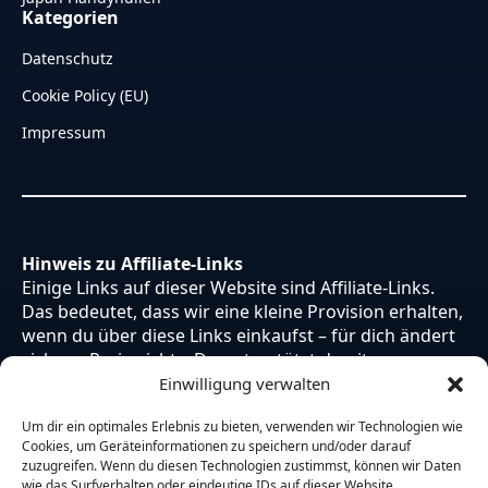
Kategorien
Datenschutz
Cookie Policy (EU)
Impressum
Hinweis zu Affiliate-Links
Einige Links auf dieser Website sind Affiliate-Links.
Das bedeutet, dass wir eine kleine Provision erhalten,
wenn du über diese Links einkaufst – für dich ändert
sich am Preis nichts. Du unterstützt damit unsere
Arbeit. Vielen Dank dafür!
Einwilligung verwalten
Um dir ein optimales Erlebnis zu bieten, verwenden wir Technologien wie
Cookies, um Geräteinformationen zu speichern und/oder darauf
zuzugreifen. Wenn du diesen Technologien zustimmst, können wir Daten
wie das Surfverhalten oder eindeutige IDs auf dieser Website