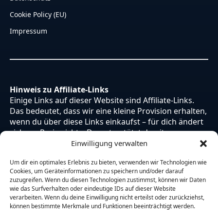
Cookie Policy (EU)
Impressum
Hinweis zu Affiliate-Links
Einige Links auf dieser Website sind Affiliate-Links.
Das bedeutet, dass wir eine kleine Provision erhalten,
wenn du über diese Links einkaufst – für dich ändert
sich am Preis nichts. Du unterstützt damit unsere
Arbeit. Vielen Dank dafür!
Einwilligung verwalten
Um dir ein optimales Erlebnis zu bieten, verwenden wir Technologien wie
Cookies, um Geräteinformationen zu speichern und/oder darauf
zuzugreifen. Wenn du diesen Technologien zustimmst, können wir Daten
wie das Surfverhalten oder eindeutige IDs auf dieser Website
verarbeiten. Wenn du deine Einwilligung nicht erteilst oder zurückziehst,
können bestimmte Merkmale und Funktionen beeinträchtigt werden.