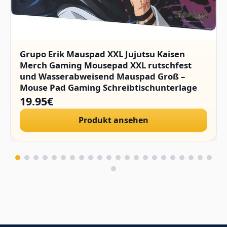
Grupo Erik Mauspad XXL Jujutsu Kaisen
Merch Gaming Mousepad XXL rutschfest
und Wasserabweisend Mauspad Groß –
Mouse Pad Gaming Schreibtischunterlage
PC Zubehör Gaming
19.95€
Produkt ansehen