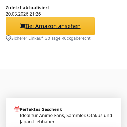
Unterseite, Stylisch &
Zuletzt aktualisiert
langlebig,900x400mm(B)
20.05.2026 21:26
Bei Amazon ansehen
Sicherer Einkauf
|
30 Tage Rückgaberecht
Perfektes Geschenk
Ideal für Anime-Fans, Sammler, Otakus und
Japan-Liebhaber.