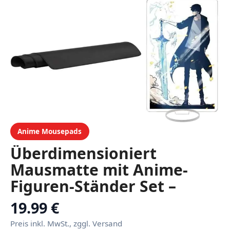
Anime Mousepads
Überdimensioniert
Mausmatte mit Anime-
Figuren-Ständer Set –
Polsterung für Präzises
19.99 €
Gaming, Rutschfeste
Preis inkl. MwSt., zggl. Versand