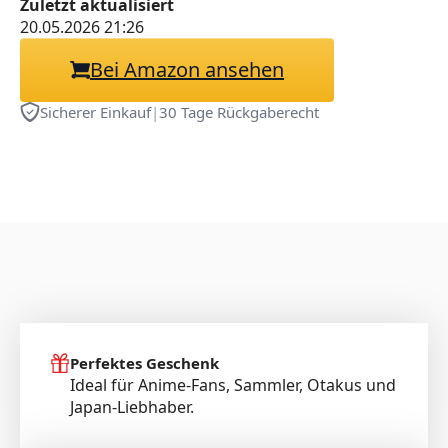
Zuletzt aktualisiert
wasserdichte MausMatte
20.05.2026 21:26
(9040 dajihe)
Bei Amazon ansehen
Sicherer Einkauf
|
30 Tage Rückgaberecht
Perfektes Geschenk
Ideal für Anime-Fans, Sammler, Otakus und
Japan-Liebhaber.