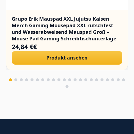
Grupo Erik Mauspad XXL Jujutsu Kaisen
Merch Gaming Mousepad XXL rutschfest
und Wasserabweisend Mauspad Groß –
Mouse Pad Gaming Schreibtischunterlage
PC Zubehör Gaming
24,84 €€
Produkt ansehen