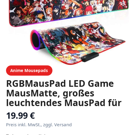
Anime Mousepads
RGBMausPad LED Game
MausMatte, großes
leuchtendes MausPad für
Computer Tastatur,
19.99 €
farbenfrohe weiche Matte
Preis inkl. MwSt., zggl. Versand
mit Anti-Slip Gummi Basis,