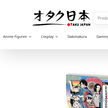
Skip
to
Produkt
main
content
Anime Figuren
Cosplay
Dakimakura
Gamin