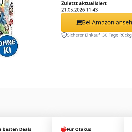
Jagd nach eine
Zuletzt aktualisiert
21.05.2026 11:43
Magie des Gesc
Bei Amazon anse
Sicherer Einkauf
|
30 Tage Rückg
e besten Deals
Für Otakus