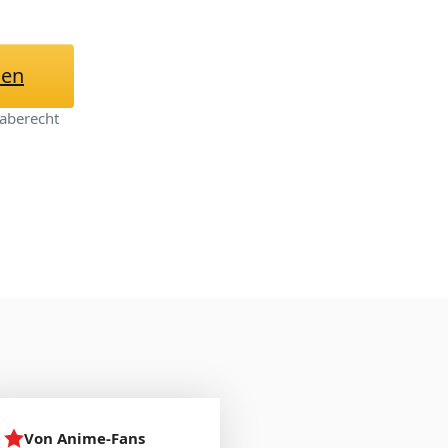
m Traum und die
hichtenerzählens
hen
aberecht
Von Anime-Fans