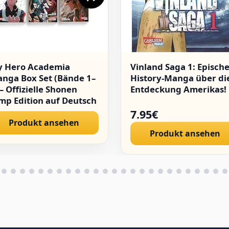
 Hero Academia
Vinland Saga 1: Episch
nga Box Set (Bände 1–
History-Manga über di
 – Offizielle Shonen
Entdeckung Amerikas!
mp Edition auf Deutsch
 MHA
7.95€
mplettsammlung Teil 1
Produkt ansehen
Produkt ansehen
Inkl. exklusivem Comic-
sezeichen-| Anime &
nga für Sammler &
ns