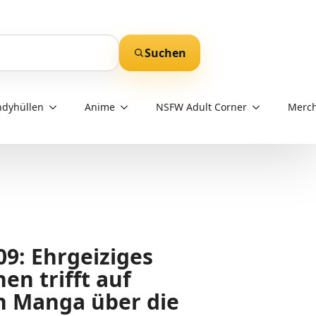
Suchen
dyhüllen
Anime
NSFW Adult Corner
Merch
9: Ehrgeiziges
n trifft auf
in Manga über die