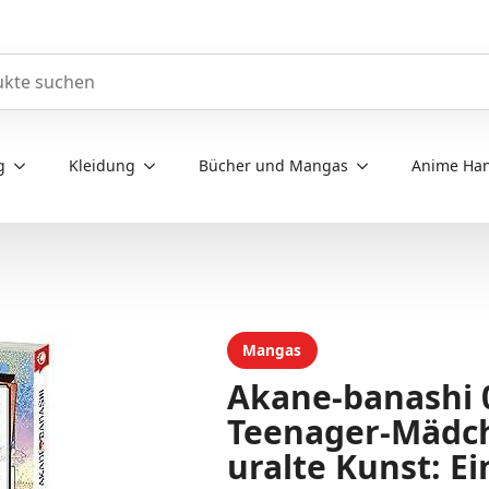
e durchsuchen
g
Kleidung
Bücher und Mangas
Anime Han
Mangas
Akane-banashi 0
Teenager-Mädche
uralte Kunst: E