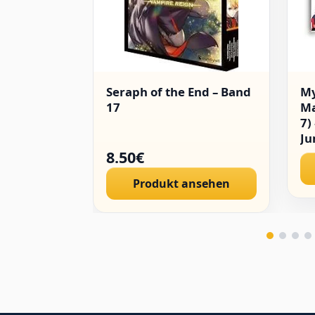
Seraph of the End – Band
My
17
Ma
7)
Ju
–
8.50€
Ko
Produkt ansehen
– 
Le
Ma
Fa