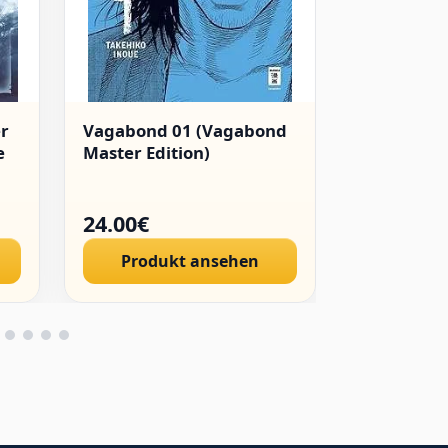
er
Vagabond 01 (Vagabond
Jujutsu Ka
e
Master Edition)
24.00€
8.50€
Produkt ansehen
Produ