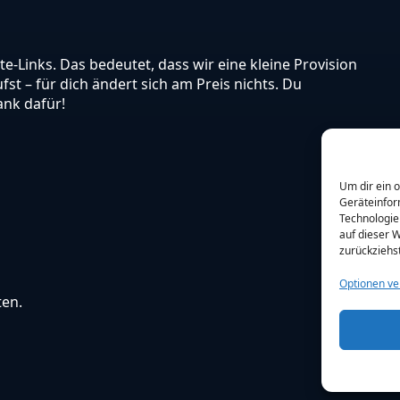
ate-Links. Das bedeutet, dass wir eine kleine Provision
st – für dich ändert sich am Preis nichts. Du
ank dafür!
Um dir ein 
Geräteinfor
Technologie
auf dieser W
zurückziehs
Optionen ve
ten.