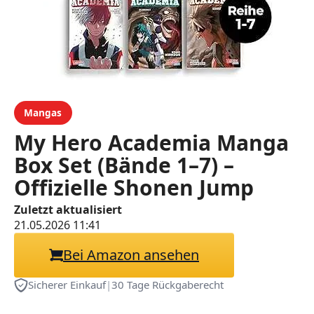
Mangas
My Hero Academia Manga
Box Set (Bände 1–7) –
Offizielle Shonen Jump
Edition auf Deutsch – MHA
Zuletzt aktualisiert
21.05.2026 11:41
Komplettsammlung Teil 1 –
Inkl. exklusivem Comic-
Bei Amazon ansehen
Lesezeichen-| Anime &
Sicherer Einkauf
|
30 Tage Rückgaberecht
Manga für Sammler & Fans