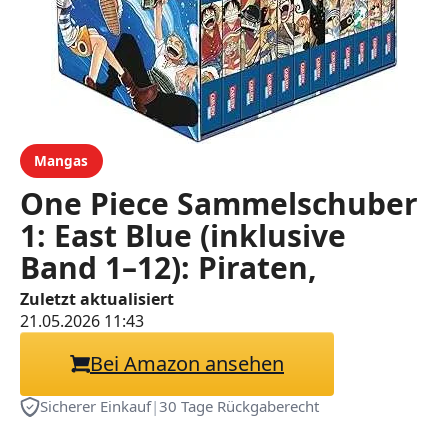
Mangas
One Piece Sammelschuber
1: East Blue (inklusive
Band 1–12): Piraten,
Abenteuer und der größte
Zuletzt aktualisiert
21.05.2026 11:43
Schatz der Welt!
Bei Amazon ansehen
Sicherer Einkauf
|
30 Tage Rückgaberecht