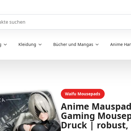
e durchsuchen
g
Kleidung
Bücher und Mangas
Anime Han
Waifu Mousepads
Anime Mauspad 
Gaming Mousepa
Druck | robust,