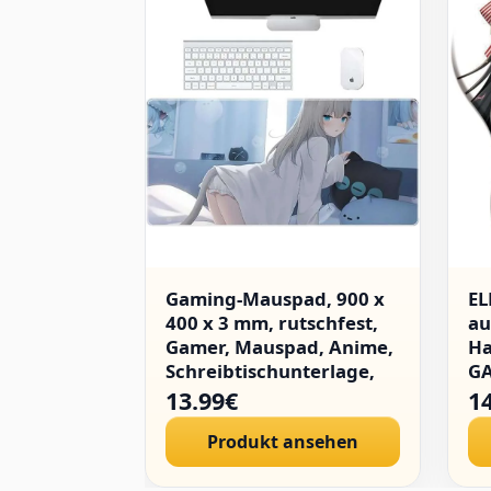
Gaming-Mauspad, 900 x
EL
400 x 3 mm, rutschfest,
au
Gamer, Mauspad, Anime,
Ha
Schreibtischunterlage,
G
Mausunterlage,
JA
13.99€
1
Computer-Matte, Comic
Produkt ansehen
Girl Mouse Pad