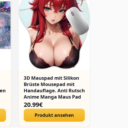
3D Mauspad mit Silikon
Playmat Z
Brüste Mousepad mit
Dragonmai
men
Handauflage. Anti Rutsch
CCG Samme
Anime Manga Maus Pad
Matte Schr
e
Handgelenkauflage für
Mauspad o
20.99€
34.98€
Büro Spiel（Rias）
gratis Tas
Produkt ansehen
Produ
,