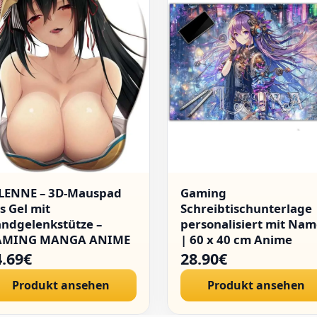
LENNE – 3D-Mauspad
Gaming
s Gel mit
Schreibtischunterlage
ndgelenkstütze –
personalisiert mit Na
AMING MANGA ANIME
| 60 x 40 cm Anime
PAN (Zeichnung 05)
Mädchen | wasserfest
4.69€
28.90€
Schreibunterlage,
Produkt ansehen
Produkt ansehen
abwischbar,
hochwertiges Acrylglas