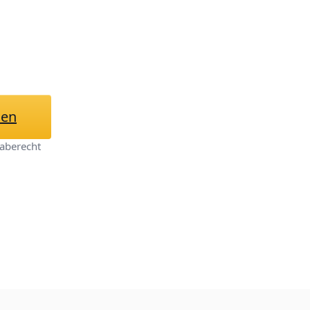
se Pad mit Manga
m
hen
aberecht