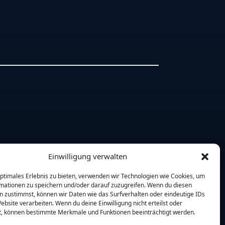
Einwilligung verwalten
optimales Erlebnis zu bieten, verwenden wir Technologien wie Cookies, um
mationen zu speichern und/oder darauf zuzugreifen. Wenn du diesen
n zustimmst, können wir Daten wie das Surfverhalten oder eindeutige IDs
ebsite verarbeiten. Wenn du deine Einwilligung nicht erteilst oder
t, können bestimmte Merkmale und Funktionen beeinträchtigt werden.