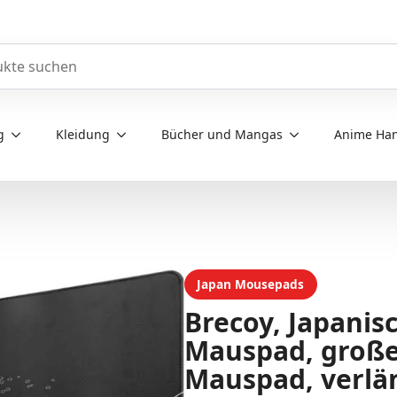
e durchsuchen
g
Kleidung
Bücher und Mangas
Anime Han
Japan Mousepads
Brecoy, Japanis
Mauspad, groß
Mauspad, verlä