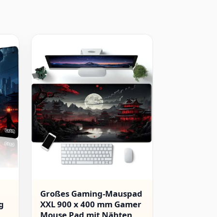
Großes Gaming-Mauspad
Schreibtis
g
XXL 900 x 400 mm Gamer
Mauspad 
Mouse Pad mit Nähten
cm Groß 