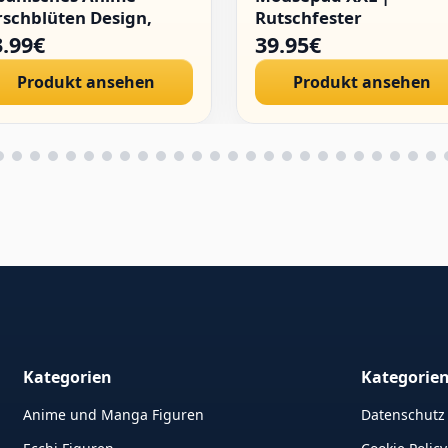
rschblüten Design,
Rutschfester
tschfeste
Schreibtischunterlage
3.99€
39.95€
hreibtischunterlage
Groß für Schreibtisch
Produkt ansehen
Produkt ansehen
t Wasserdichter
und PC Gadgets |
erfläche für
Wasserdichter Desk Ma
/Laptop, Optimiert für
(Two Worlds)
äzises Gaming &
roarbeit (A)
Kategorien
Kategorie
Anime und Manga Figuren
Datenschutz