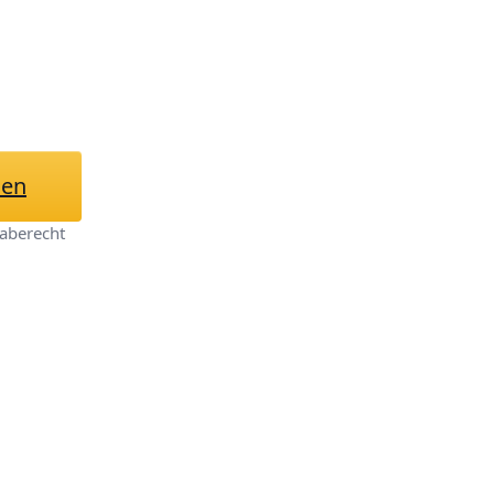
, 3 mm Dicke
mi-Unterseite, 80
hen
aberecht