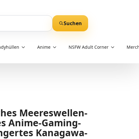
Suchen
dyhüllen
Anime
NSFW Adult Corner
Merch
ches Meereswellen-
es Anime-Gaming-
ngertes Kanagawa-