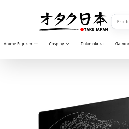
Skip
to
Produkt
main
content
Anime Figuren
Cosplay
Dakimakura
Gamin