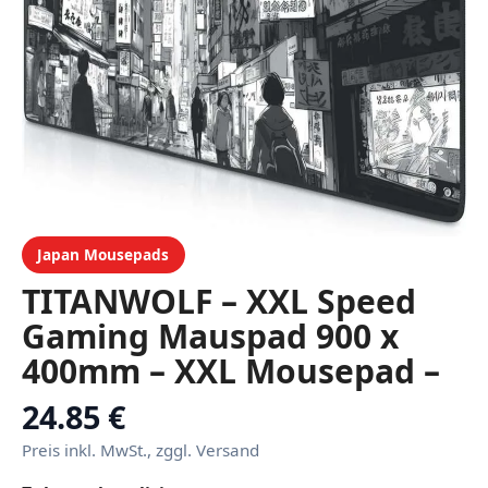
Japan Mousepads
TITANWOLF – XXL Speed
Gaming Mauspad 900 x
400mm – XXL Mousepad –
Tischunterlage Large Size
24.85 €
– verbessert Präzision und
Preis inkl. MwSt., zggl. Versand
Geschwindigkeit – Manga