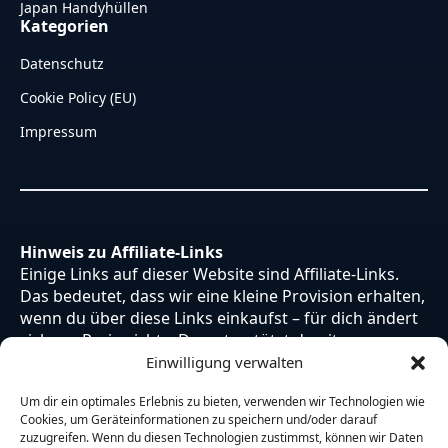
Japan Handyhüllen
Kategorien
Datenschutz
Cookie Policy (EU)
Impressum
Hinweis zu Affiliate-Links
Einige Links auf dieser Website sind Affiliate-Links.
Das bedeutet, dass wir eine kleine Provision erhalten,
wenn du über diese Links einkaufst – für dich ändert
sich am Preis nichts. Du unterstützt damit unsere
Arbeit. Vielen Dank dafür!
Einwilligung verwalten
Um dir ein optimales Erlebnis zu bieten, verwenden wir Technologien wie
Cookies, um Geräteinformationen zu speichern und/oder darauf
zuzugreifen. Wenn du diesen Technologien zustimmst, können wir Daten