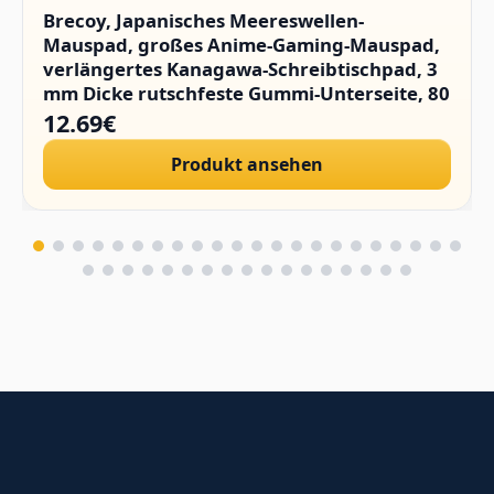
Brecoy, Japanisches Meereswellen-
Mauspad, großes Anime-Gaming-Mauspad,
verlängertes Kanagawa-Schreibtischpad, 3
mm Dicke rutschfeste Gummi-Unterseite, 80
x 30 cm.
12.69€
Produkt ansehen