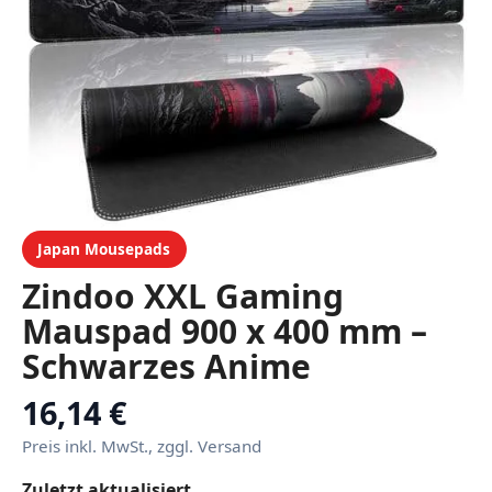
Japan Mousepads
Zindoo XXL Gaming
Mauspad 900 x 400 mm –
Schwarzes Anime
Mousepad mit
16,14 €
Rutschfester Gummibasis
Preis inkl. MwSt., zggl. Versand
– Große Speed-Oberfläche
Zuletzt aktualisiert