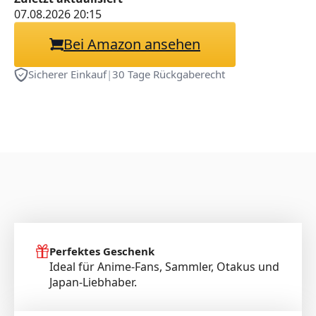
für Präzises Gaming &
07.08.2026 20:15
Arbeiten
Bei Amazon ansehen
Sicherer Einkauf
|
30 Tage Rückgaberecht
Perfektes Geschenk
Ideal für Anime-Fans, Sammler, Otakus und
Japan-Liebhaber.