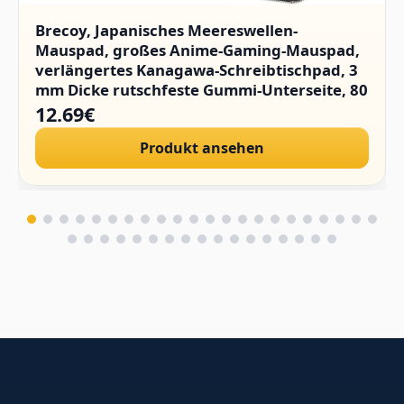
Brecoy, Japanisches Meereswellen-
Mauspad, großes Anime-Gaming-Mauspad,
verlängertes Kanagawa-Schreibtischpad, 3
mm Dicke rutschfeste Gummi-Unterseite, 80
x 30 cm.
12.69€
Produkt ansehen