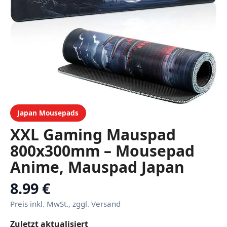
Japan Mousepads
XXL Gaming Mauspad
800x300mm – Mousepad
Anime, Mauspad Japan
Style, XL Desk Pad,
8.99 €
rutschfeste
Preis inkl. MwSt., zggl. Versand
Schreibtischunterlage mit
Zuletzt aktualisiert