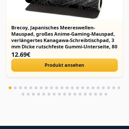
Brecoy, Japanisches Meereswellen-
Mauspad, großes Anime-Gaming-Mauspad,
verlängertes Kanagawa-Schreibtischpad, 3
mm Dicke rutschfeste Gummi-Unterseite, 80
x 30 cm.
12.69€
Produkt ansehen