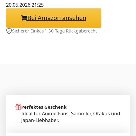
Wasserdichter für
20.05.2026 21:25
PC/Laptop, Optimiert für
Bei Amazon ansehen
Präzises Gaming &
Büroarbeit
Sicherer Einkauf
|
30 Tage Rückgaberecht
Perfektes Geschenk
Ideal für Anime-Fans, Sammler, Otakus und
Japan-Liebhaber.