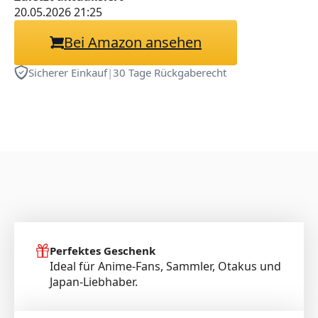
für PC/Laptop, Optimiert
20.05.2026 21:25
für Präzises Gaming &
Bei Amazon ansehen
Büroarbeit (A)
Sicherer Einkauf
|
30 Tage Rückgaberecht
Perfektes Geschenk
Ideal für Anime-Fans, Sammler, Otakus und
Japan-Liebhaber.