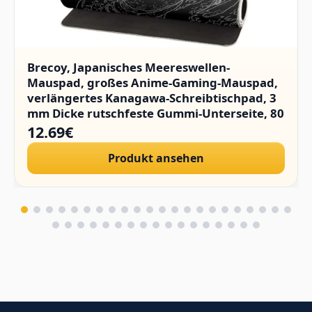
Brecoy, Japanisches Meereswellen-
Mauspad, großes Anime-Gaming-Mauspad,
verlängertes Kanagawa-Schreibtischpad, 3
mm Dicke rutschfeste Gummi-Unterseite, 80
x 30 cm.
12.69€
Produkt ansehen