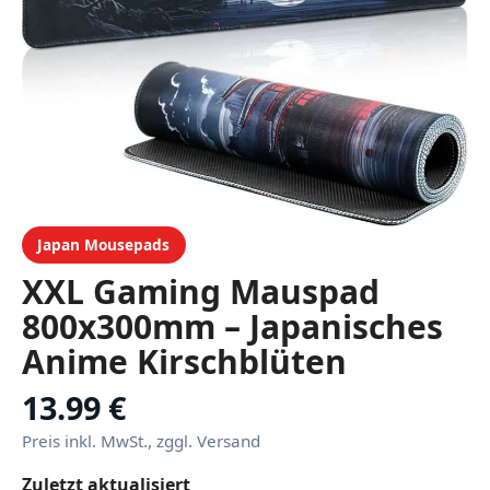
Japan Mousepads
XXL Gaming Mauspad
800x300mm – Japanisches
Anime Kirschblüten
Design, rutschfeste
13.99 €
Schreibtischunterlage mit
Preis inkl. MwSt., zggl. Versand
Wasserdichter Oberfläche
Zuletzt aktualisiert