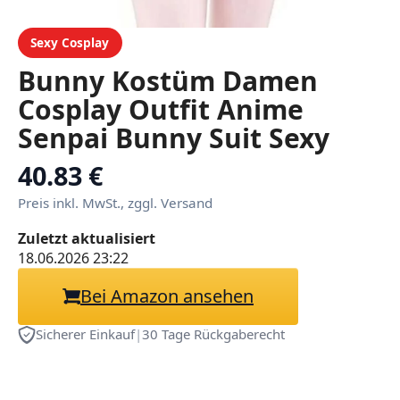
Sexy Cosplay
Bunny Kostüm Damen
Cosplay Outfit Anime
Senpai Bunny Suit Sexy
Einteiler mit Hasenohren
40.83 €
für Karneval, Party,
Preis inkl. MwSt., zggl. Versand
Ostern, Anime-Events
Zuletzt aktualisiert
18.06.2026 23:22
Bei Amazon ansehen
Sicherer Einkauf
|
30 Tage Rückgaberecht