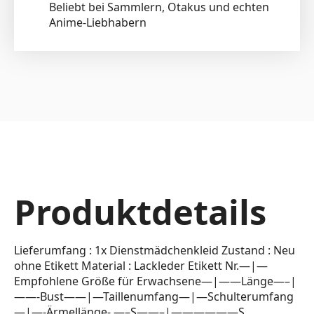
Beliebt bei Sammlern, Otakus und echten
Anime-Liebhabern
Produktdetails
Lieferumfang : 1x Dienstmädchenkleid Zustand : Neu
ohne Etikett Material : Lackleder Etikett Nr.—|—
Empfohlene Größe für Erwachsene—|——Länge—–|
——-Bust——|—Taillenumfang—|—Schulterumfang
—|—-Ärmellänge- —–S——–|——————S