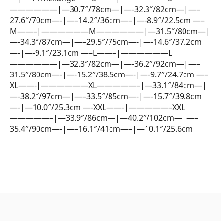
——————|—30.7″/78cm—|—-32.3″/82cm—|—–
27.6″/70cm—-|—–14.2″/36cm—–|—-8.9″/22.5cm —–
M——–|——————M——————|—31.5″/80cm—|
—-34.3″/87cm—|—–29.5″/75cm—-|—-14.6″/37.2cm
—-|—-9.1″/23.1cm —–L——–|——————L
——————|—32.3″/82cm—|—-36.2″/92cm—|—–
31.5″/80cm—-|—-15.2″/38.5cm—-|—-9.7″/24.7cm —–
XL——-|——————XL—————–|—33.1″/84cm—|
—-38.2″/97cm—|—–33.5″/85cm—-|—-15.7″/39.8cm
—-|—10.0″/25.3cm —-XXL——-|—————–XXL
—————–|—33.9″/86cm—|—40.2″/102cm—|—–
35.4″/90cm—-|—–16.1″/41cm—–|—10.1″/25.6cm