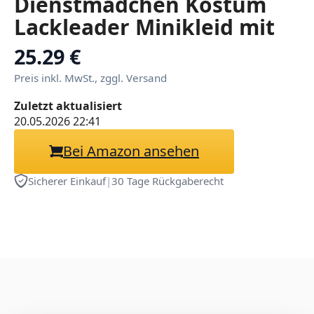
Dienstmädchen Kostüm
Lackleader Minikleid mit
Halsreif Dessous Kleid
25.29 €
Fasching Party Cosplay
Preis inkl. MwSt., zggl. Versand
Verkleidung
Zuletzt aktualisiert
20.05.2026 22:41
Bei Amazon ansehen
Sicherer Einkauf
|
30 Tage Rückgaberecht