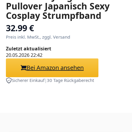
Pullover Japanisch Sexy
Cosplay Strumpfband
Dessous Set Strümpfe Crop
32.99 €
Top Panty Teddy Bodysuit
Preis inkl. MwSt., zggl. Versand
Für Frauen
Zuletzt aktualisiert
20.05.2026 22:42
Bei Amazon ansehen
Sicherer Einkauf
|
30 Tage Rückgaberecht