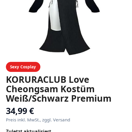
Sexy Cosplay
KORURACLUB Love
Cheongsam Kostüm
Weiß/Schwarz Premium
Pullover Cosplay Dessous
34,99 €
Love Cheongsam Succubus
Preis inkl. MwSt., zggl. Versand
Dessous
Zuletzt aktualisiert