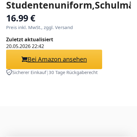
Studentenuniform,Schulmä
Dessous Set für Damen,
16.99 €
Sexy Roleplay Reizwäsche
Preis inkl. MwSt., zggl. Versand
mit kariertem Mini-
Zuletzt aktualisiert
Faltenrock, Crop-Top &
20.05.2026 22:42
Krawatte
Bei Amazon ansehen
Sicherer Einkauf
|
30 Tage Rückgaberecht