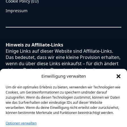
Cookie Policy (EU)
Impressum
Hinweis zu Affiliate-Links
Einige Links auf dieser Website sind Affiliate-Links.
Das bedeutet, dass wir eine kleine Provision erhalten,
wenn du über diese Links einkaufst – für dich ändert
sich am Preis nichts. Du unterstützt damit unsere
Arbeit. Vielen Dank dafür!
Einwilligung verwalten
Um dir ein optimales Erlebnis zu bieten, verwenden wir Technologien wie
Cookies, um Geräteinformationen zu speichern und/oder darauf
zuzugreifen. Wenn du diesen Technologien zustimmst, können wir Daten
wie das Surfverhalten oder eindeutige IDs auf dieser Website
verarbeiten. Wenn du deine Einwilligung nicht erteilst oder zurückziehst,
können bestimmte Merkmale und Funktionen beeinträchtigt werden.
Optionen verwalten