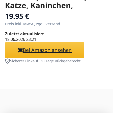
Katze, Kaninchen,
Mädchen, Dienstmädchen-
19.95 €
Overall
Preis inkl. MwSt., zggl. Versand
Zuletzt aktualisiert
18.06.2026 23:21
Bei Amazon ansehen
Sicherer Einkauf
|
30 Tage Rückgaberecht