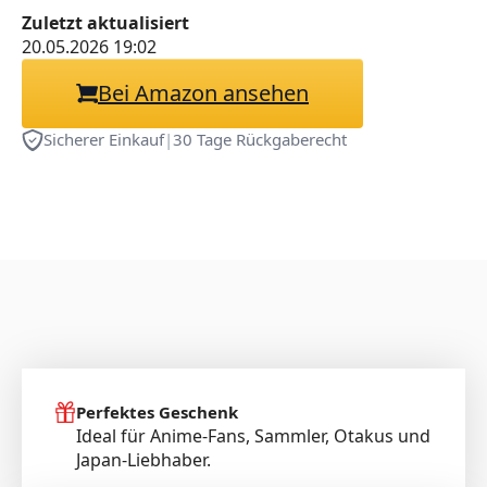
Bezug,Body Kissenbezug
Zuletzt aktualisiert
Seitenschläferkissen
20.05.2026 19:02
Bezug,Shortplush-
Bei Amazon ansehen
40x120CM
Sicherer Einkauf
|
30 Tage Rückgaberecht
Perfektes Geschenk
Ideal für Anime-Fans, Sammler, Otakus und
Japan-Liebhaber.