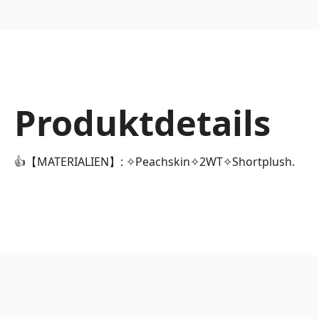
Produktdetails
👍【MATERIALIEN】: ✧Peachskin✧2WT✧Shortplush.