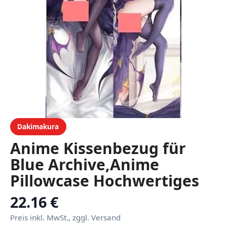
Dakimakura
Anime Kissenbezug für
Blue Archive,Anime
Pillowcase Hochwertiges
Full-Body
22.16 €
Umarmungskissen
Preis inkl. MwSt., zggl. Versand