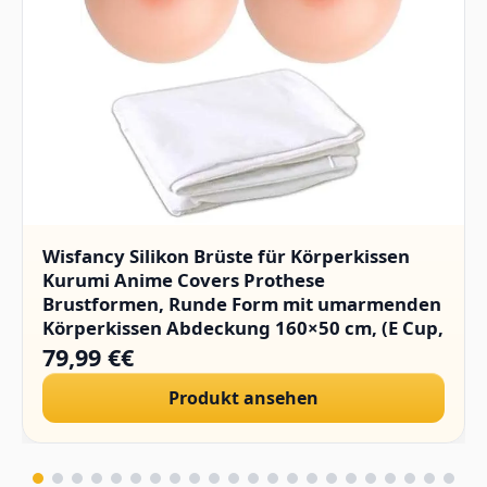
Wisfancy Silikon Brüste für Körperkissen
Kurumi Anime Covers Prothese
Brustformen, Runde Form mit umarmenden
Körperkissen Abdeckung 160×50 cm, (E Cup,
1400g/Paar)
79,99 €€
Produkt ansehen