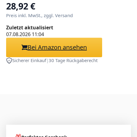
Pillowcase Digitaler
28,92 €
Doppelseitiger Druck
Preis inkl. MwSt., zggl. Versand
Kissenbezug,Seitenschläfer
Zuletzt aktualisiert
Bezug,Bedding
07.08.2026 11:04
Umarmungskissen Bezu
Bei Amazon ansehen
Sicherer Einkauf
|
30 Tage Rückgaberecht