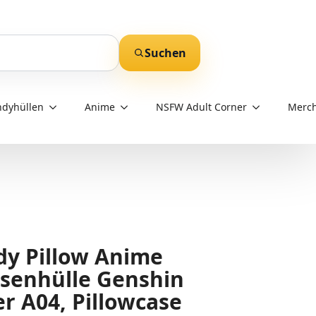
Suchen
dyhüllen
Anime
NSFW Adult Corner
Merch
y Pillow Anime
ssenhülle Genshin
r A04, Pillowcase