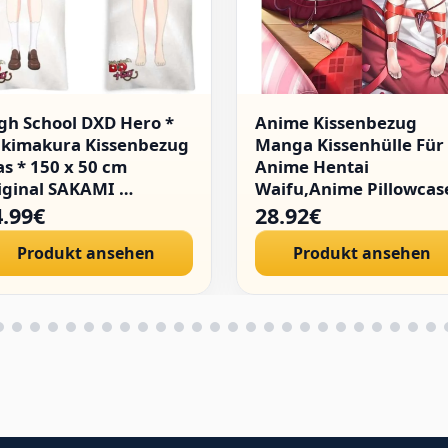
gh School DXD Hero *
Anime Kissenbezug
kimakura Kissenbezug
Manga Kissenhülle Für
as * 150 x 50 cm
Anime Hentai
iginal SAKAMI …
Waifu,Anime Pillowcas
Digitaler Doppelseitige
4.99€
28.92€
Druck
Produkt ansehen
Produkt ansehen
Kissenbezug,Seitensch
Bezug,Bedding
Umarmungskissen Bez