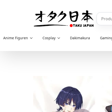
Skip
to
Produkt
main
content
Anime Figuren
Cosplay
Dakimakura
Gamin