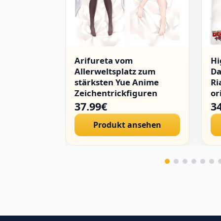
Arifureta vom
Hi
Allerweltsplatz zum
Da
stärksten Yue Anime
Ri
Zeichentrickfiguren
or
Doppelseitige
37.99€
3
Umarmungen, Prinzessin
Produkt ansehen
Anime Kissenbezug
Dakimakura-150x50cm