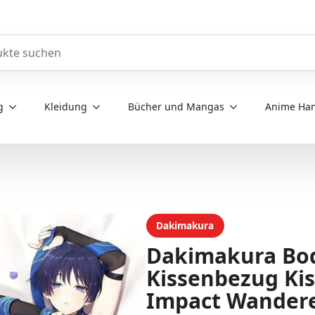
e durchsuchen
g
Kleidung
Bücher und Mangas
Anime Han
Dakimakura
Dakimakura Bod
Kissenbezug Ki
Impact Wandere