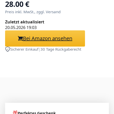
Waifu Körperkissen XXL –
28.00 €
Besondere Kollektionen (I)
Preis inkl. MwSt., zggl. Versand
Zuletzt aktualisiert
20.05.2026 19:03
Bei Amazon ansehen
Sicherer Einkauf
|
30 Tage Rückgaberecht
Perfektes Geschenk