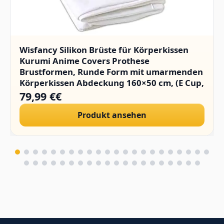
Wisfancy Silikon Brüste für Körperkissen
Kurumi Anime Covers Prothese
Brustformen, Runde Form mit umarmenden
Körperkissen Abdeckung 160×50 cm, (E Cup,
1400g/Paar)
79,99 €€
Produkt ansehen