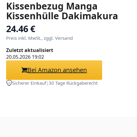
Kissenbezug Manga
Kissenhülle Dakimakura
Ganyu,
24.46 €
Seitenschläferkissen
Preis inkl. MwSt., zggl. Versand
Bezug 150x50cm
Zuletzt aktualisiert
Pfirsichhaut/2WT/Shortplus
20.05.2026 19:02
Dekoration von Kissens
Bei Amazon ansehen
und Betten Handwäsche
nur
Sicherer Einkauf
|
30 Tage Rückgaberecht