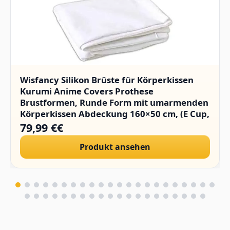
Wisfancy Silikon Brüste für Körperkissen
Kurumi Anime Covers Prothese
Brustformen, Runde Form mit umarmenden
Körperkissen Abdeckung 160×50 cm, (E Cup,
1400g/Paar)
79,99 €€
Produkt ansehen