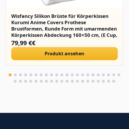
Wisfancy Silikon Brüste für Körperkissen
Kurumi Anime Covers Prothese
Brustformen, Runde Form mit umarmenden
Körperkissen Abdeckung 160×50 cm, (E Cup,
1400g/Paar)
79,99 €€
Produkt ansehen