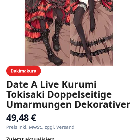
Dakimakura
Date A Live Kurumi
Tokisaki Doppelseitige
Umarmungen Dekorativer
Kissenbezug
49,48 €
Dekokissenbezug,
Preis inkl. MwSt., zggl. Versand
Prinzessin Anime
Zuletzt aktualisiert