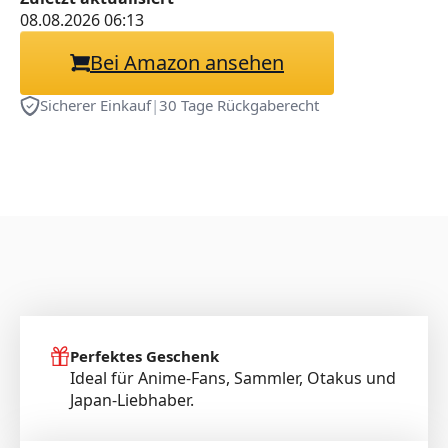
Kissenbezug Dakimakura-
08.08.2026 06:13
40x120cm
Bei Amazon ansehen
Sicherer Einkauf
|
30 Tage Rückgaberecht
Perfektes Geschenk
Ideal für Anime-Fans, Sammler, Otakus und
Japan-Liebhaber.